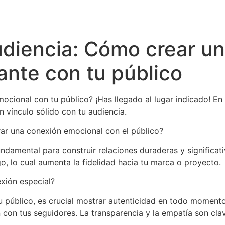
iografía
Componentes
Escúchanos
Blog RayaR
udiencia: Cómo crear u
nte con tu público
ional con tu público? ¡Has llegado al lugar indicado! En 
n vínculo sólido con tu audiencia.
rar una conexión emocional con el público?
damental para construir relaciones duraderas y significati
go, lo cual aumenta la fidelidad hacia tu marca o proyecto.
xión especial?
 público, es crucial mostrar autenticidad en todo momento
 con tus seguidores. La transparencia y la empatía son cla