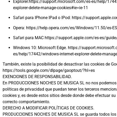
Explorer.https://support.microsoft.com/es-es/help/1744
explorer-delete-manage-cookies#ie=ie-11
Safari para IPhone IPad o IPod: https://support.apple
Opera: https://help.opera.com/es/Windows/11.50/es-ES
Safari para MAC https://support.apple.com/es-es/guide
Windows 10: Microsoft Edge. https://support.microsoft
es/help/17442/windows-internet-explorer-delete-manage
También, existe la posibilidad de desactivar las cookies de Go
https://tools.google.com/dlpage/gaoptout/?hl=es
EXENCIONES DE RESPONSABILIDAD.
En PRODUCCIONES NOCHES DE MUSICA SL no nos podemos y no n
políticas de privacidad que puedan tener los terceros mencio
cookies y, es desde estos sitios desde donde debe efectuar su
correcto comportamiento.
DERECHO A MODIFICAR POLÍTICAS DE COOKIES.
PRODUCCIONES NOCHES DE MUSICA SL se guarda todos los derec