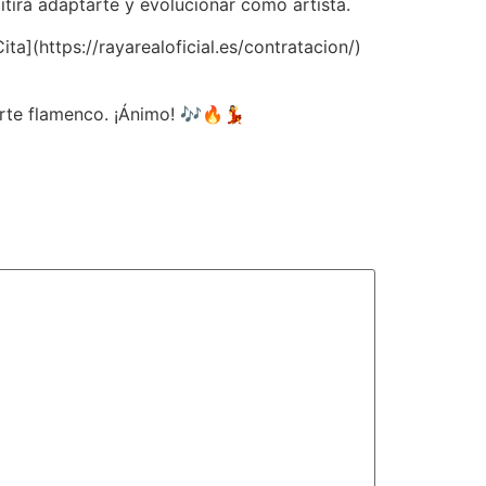
itirá adaptarte y evolucionar como artista.
a](https://rayarealoficial.es/contratacion/)
arte flamenco. ¡Ánimo! 🎶🔥💃