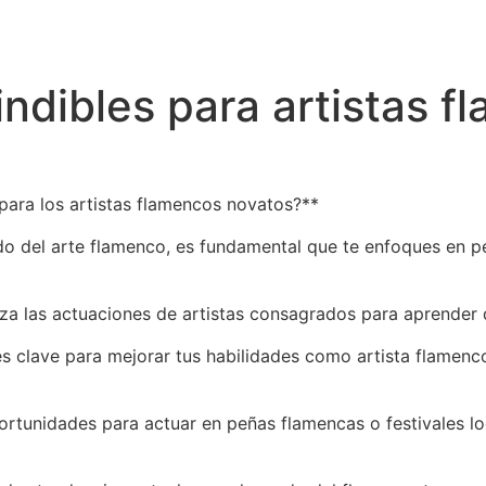
iografía
Componentes
Escúchanos
Blog RayaR
ndibles para artistas 
para los artistas flamencos novatos?**
o del arte flamenco, es fundamental que te enfoques en per
iza las actuaciones de artistas consagrados para aprender d
es clave para mejorar tus habilidades como artista flamenc
portunidades para actuar en peñas flamencas o festivales l